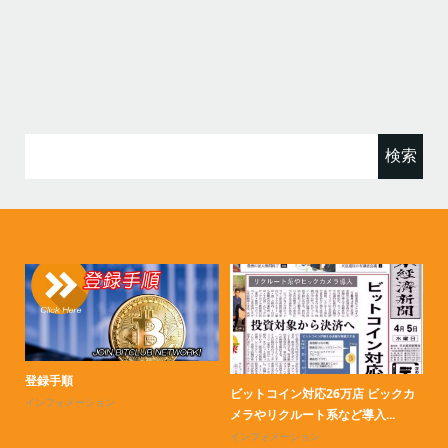
検
索:
登録手順
マ
ビットコイン対応26万店 ビックカ
インフォメーション
イ
メラやリクルート系など導入...
インフォメーション