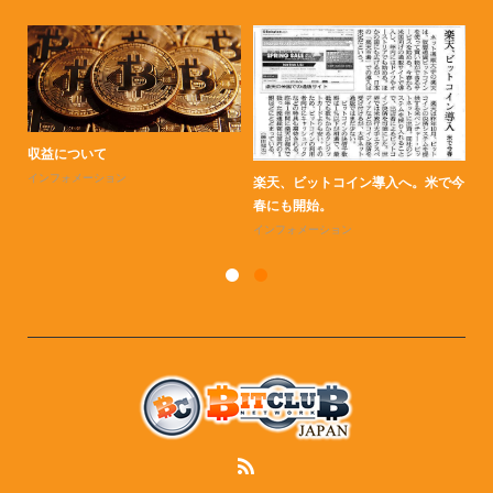
B
イ
収益について
インフォメーション
楽天、ビットコイン導入へ。米で今
春にも開始。
インフォメーション