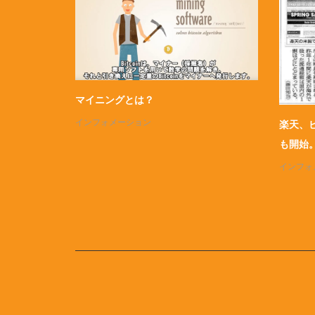
KYC登録手順
BitClu
インフォメーション
イベント