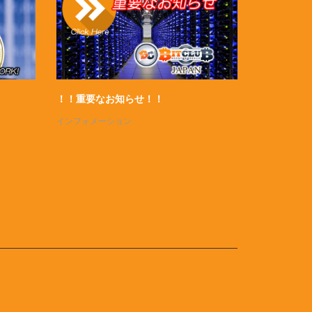
BitClub支部長募集
マイニング
インフォメーション
インフォメー