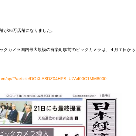
舗が26万店舗になりました。
ックカメラ国内最大規模の有楽町駅前のビックカメラは、４月７日から
i.com/sp/#!/article/DGXLASDZ04HPS_U7A400C1MM8000