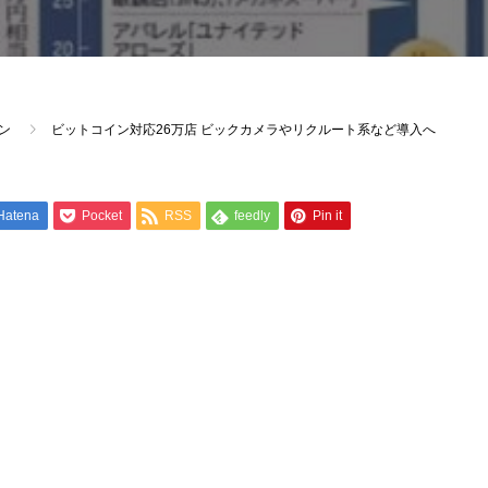
ン
ビットコイン対応26万店 ビックカメラやリクルート系など導入へ
Hatena
Pocket
RSS
feedly
Pin it