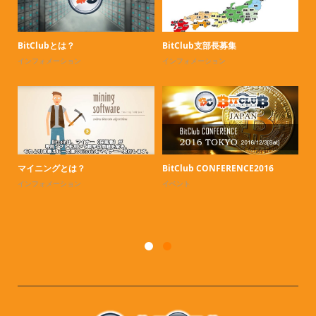
BitClubとは？
BitClub支部長募集
！
インフォメーション
インフォメーション
イ
マイニングとは？
BitClub CONFERENCE2016
セ
インフォメーション
イベント
イ
で今