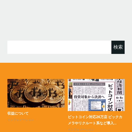
検
索:
収益について
K
ビットコイン対応26万店 ビックカ
インフォメーション
イ
メラやリクルート系など導入...
インフォメーション